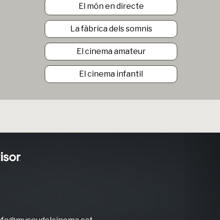
El món en directe
La fàbrica dels somnis
El cinema amateur
El cinema infantil