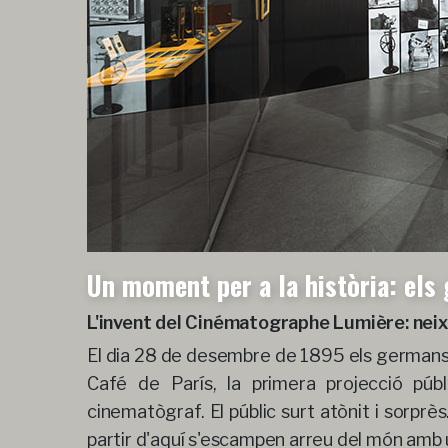
Un moment per a la història: el
L'invent del Cinématographe Lumière: neix
El dia 28 de desembre de 1895 els germans L
Café de París, la primera projecció púb
cinematògraf. El públic surt atònit i sorprè
partir d'aquí s'escampen arreu del món amb 