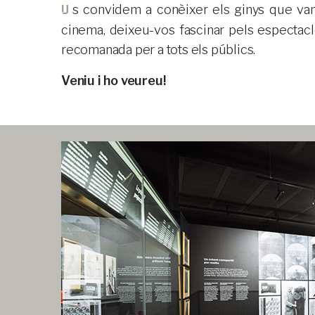
Us convidem a conèixer els ginys que van deixar bocabadats els nostres rebesavis, veniu a veure com eren les primeres projeccions de
cinema, deixeu-vos fascinar pels espectac
recomanada per a tots els públics.
Veniu i ho veureu!