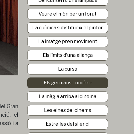
L'encanteri d'una làmpada
Veure el món per un forat
La química substitueix el pintor
La imatge pren moviment
Els límits d'una aliança
La cursa
Els germans Lumière
La màgia arriba al cinema
del Gran
Les eines del cinema
ció: el
ssió i a
Estrelles del silenci