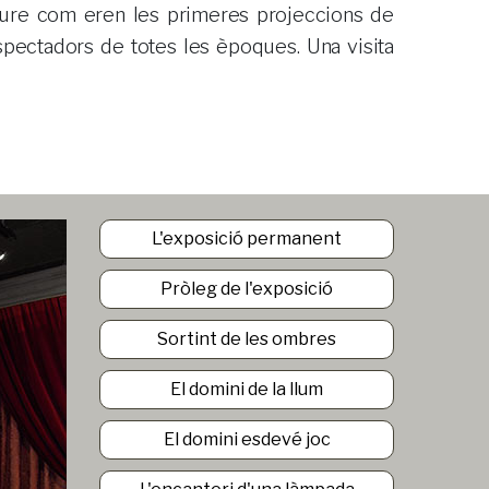
pectadors de totes les èpoques. Una visita
L'exposició permanent
Pròleg de l'exposició
Sortint de les ombres
El domini de la llum
El domini esdevé joc