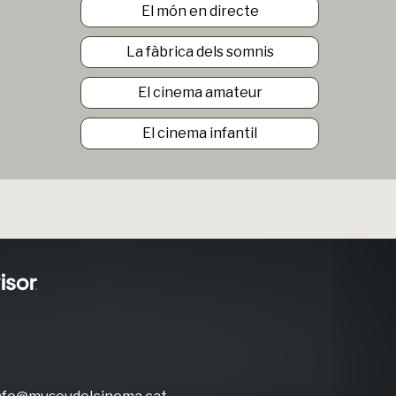
El món en directe
La fàbrica dels somnis
El cinema amateur
El cinema infantil