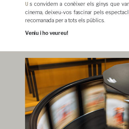
Us convidem a conèixer els ginys que van deixar bocabadats els nostres rebesavis, veniu a veure com eren les primeres projeccions de
cinema, deixeu-vos fascinar pels espectac
recomanada per a tots els públics.
Veniu i ho veureu!