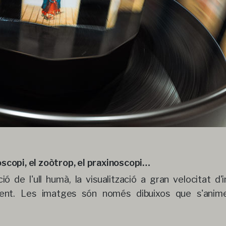
copi, el zoòtrop, el praxinoscopi…
ó de l'ull humà, la visualització a gran velocitat d
iment. Les imatges són només dibuixos que s'ani