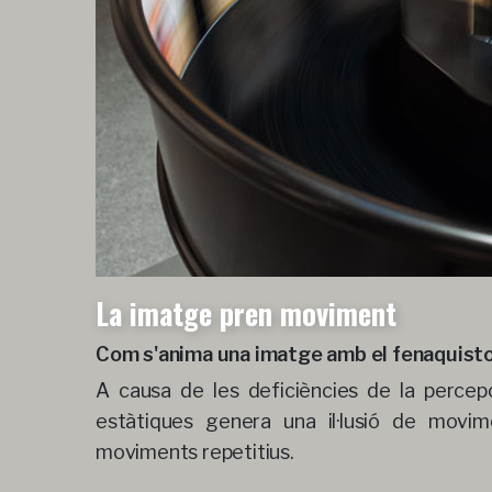
La imatge pren moviment
Com s'anima una imatge amb el fenaquistos
A causa de les deficiències de la percepci
estàtiques genera una il·lusió de mov
moviments repetitius.