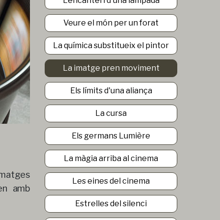
L'encanteri d'una làmpada
Veure el món per un forat
La química substitueix el pintor
La imatge pren moviment
Els límits d'una aliança
La cursa
Els germans Lumière
La màgia arriba al cinema
'imatges
Les eines del cinema
men amb
Estrelles del silenci