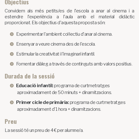
Objectius
Convidem als més petits/es de l'escola a anar al cinema i a
estendre l'experiència a l'aula amb el material didàctic
proporcionat. Els objectius d'aquesta proposta són:
Experimentar l'ambient col·lectiu d'anar al cinema.
Ensenyar a veure cinema des de l'escola.
Estimular la creativitat i l'imaginari infantil.
Fomentar diàleg a través de continguts amb valors positius.
Durada de la sessió
Educació infantil:
programa de curtmetratges
aproximadament de 50 minuts + dinamitzacions.
Primer cicle de primària:
programa de curtmetratges
aproximadament d'1 hora + dinamitzacions.
Preu
La sessió té un preu de 4 € per alumne/a.