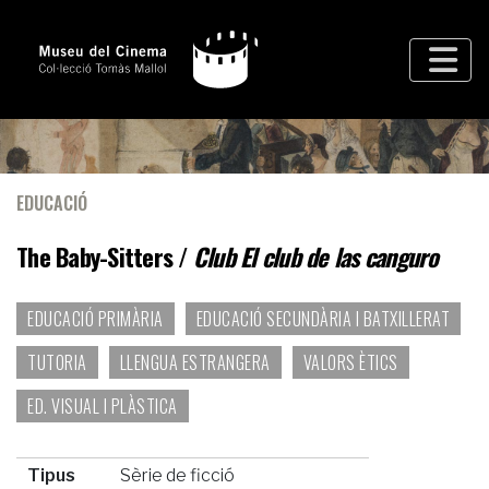
EDUCACIÓ
The Baby-Sitters /
Club El club de las canguro
EDUCACIÓ PRIMÀRIA
EDUCACIÓ SECUNDÀRIA I BATXILLERAT
TUTORIA
LLENGUA ESTRANGERA
VALORS ÈTICS
ED. VISUAL I PLÀSTICA
Tipus
Sèrie de ficció