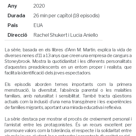
Any
2020
Durada
26 min per capítol (18 episodis)
País
EUA
Direcció
Rachel Shukert i Lucia Aniello
La sèrie, basada en els llibres d’Ann M. Martin, explica la vida de
diverses nenes d’11 a 13 anys que creen una empresa de cangurs a
Stoneybrook. Mostra la quotidianitat i les diferents personalitats
d’aquestes preadolescents en un entorn proper i realista, que
facilita la identificació dels joves espectadors.
Els episodis aborden temes importants com la primera
menstruació, la diversitat, l’absència parental o les malalties
familiars, amb naturalitat i sensibilitat. També tracta qüestions
actuals com la inclusió d’una nena transgènere i les experiències
de famílies migrants, aportant una mirada educativa i reflexiva.
La sèrie destaca per mostrar el procés de creixement personal i
l’amistat entre les protagonistes. És un recurs excel·lent per
promoure valors com la tolerància, el respecte i la solidaritat entre