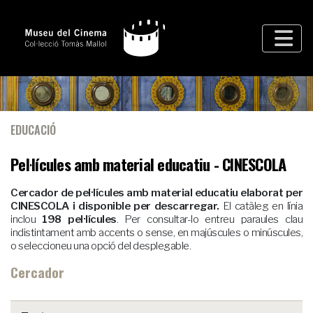
EDUCACIÓ
Pel·lícules amb material educatiu - CINESCOLA
Cercador de pel·lícules amb material educatiu elaborat per
CINESCOLA i disponible per descarregar.
El catàleg en línia
inclou
198 pel·lícules
. Per consultar-lo entreu paraules clau
indistintament amb accents o sense, en majúscules o minúscules,
o seleccioneu una opció del desplegable.
Cercador