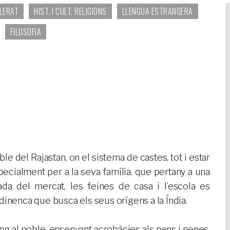
LLERAT
HIST. I CULT. RELIGIONS
LLENGUA ESTRANGERA
FILOSOFIA
le del Rajastan, on el sistema de castes, tot i estar
pecialment per a la seva família, que pertany a una
rada del mercat, les feines de casa i l’escola es
dinenca que busca els seus orígens a la Índia.
ng al poble, ensenyant acrobàcies als nens i nenes,