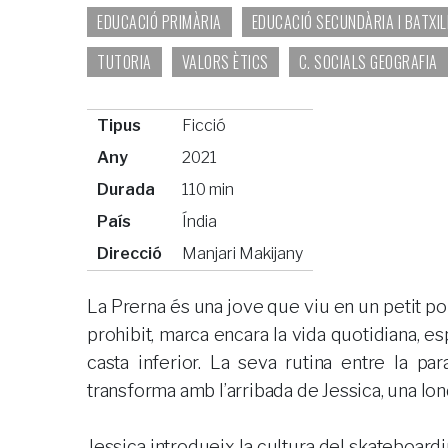
EDUCACIÓ PRIMÀRIA
EDUCACIÓ SECUNDÀRIA I BATXI
TUTORIA
VALORS ÈTICS
C. SOCIALS GEOGRAFIA
Tipus
Ficció
Any
2021
Durada
110 min
País
Índia
Direcció
Manjari Makijany
La Prerna és una jove que viu en un petit pob
prohibit, marca encara la vida quotidiana, es
casta inferior. La seva rutina entre la pa
transforma amb l’arribada de Jessica, una lon
Jessica introdueix la cultura del skateboardi