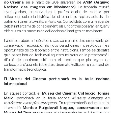
do Cinema
, en el marc del 30è aniversari de
ANIM (Arquivo
Nacional das Imagens em Movimento)
. La trobada reunirà
investigadors, conservadors i professionals del sector per
reflexionar sobre la història del cinema i els reptes actuals del
patrimoni cinematogràfic a Portugal. Consolidats com un espai de
debat i intercanvi de coneixement, els Encontres posaran enguany
el focus en els museus de col·leccions d'imatges en moviment.
La jornada abordarà qüestions clau com els models emergents de
conservació i exposició, els nous paradigmes museològics i les
oportunitats de col·laboració entre institucions. També es debatrà
quin paper han de tenir avui aquests museus en la preservació i
difusió del patrimoni, així com els reptes que plantegen les
col·leccions d'aparells i objectes cinematogràfics en un context de
transformació tecnològica.
El Museu del Cinema participarà en la taula rodona
internacional
En aquest context, el
Museu del Cinema: Col·lecció Tomàs
Mallol
participarà en la taula rodona
Museus d'imatge en
moviment: exemples europeus
. En representació del museu hi
intervindrà
Montse Puigdevall Noguer, conservadora del
Museu del Cinema
, que compartirà experiències amb institucions