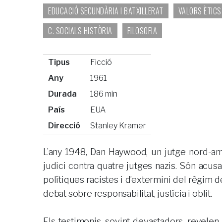
EDUCACIÓ SECUNDÀRIA I BATXILLERAT
VALORS ÈTICS
C. SOCIALS HISTÒRIA
FILOSOFIA
Tipus
Ficció
Any
1961
Durada
186 min
País
EUA
Direcció
Stanley Kramer
L’any 1948, Dan Haywood, un jutge nord-ame
judici contra quatre jutges nazis. Són acus
polítiques racistes i d’extermini del règim de
debat sobre responsabilitat, justícia i oblit.
Els testimonis, sovint devastadors, revelen f