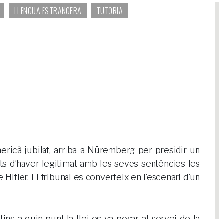
LLENGUA ESTRANGERA
TUTORIA
ricà jubilat, arriba a Nüremberg per presidir un
ats d’haver legitimat amb les seves sentències les
 Hitler. El tribunal es converteix en l’escenari d’un
ins a quin punt la llei es va posar al servei de la