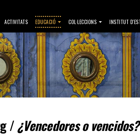
ACTIVITATS
EDUCACIÓ
COL·LECCIONS
INSTITUT D'E
rg /
¿Vencedores o vencidos?