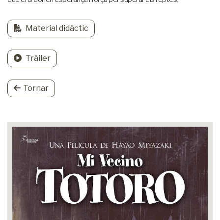
Material didàctic
Tràiler
Tornar