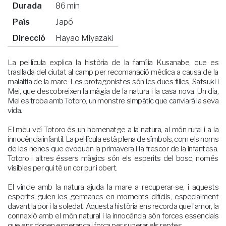
Durada
86 min
País
Japó
Direcció
Hayao Miyazaki
La pel·lícula explica la història de la família Kusanabe, que es
trasllada del ciutat al camp per recomanació mèdica a causa de la
malaltia de la mare. Les protagonistes són les dues filles, Satsuki i
Mei, que descobreixen la màgia de la natura i la casa nova. Un dia,
Mei es troba amb Totoro, un monstre simpàtic que canviarà la seva
vida.
El meu veí Totoro és un homenatge a la natura, al món rural i a la
innocència infantil. La pel·lícula està plena de símbols, com els noms
de les nenes que evoquen la primavera i la frescor de la infantesa.
Totoro i altres éssers màgics són els esperits del bosc, només
visibles per qui té un cor pur i obert.
El vincle amb la natura ajuda la mare a recuperar-se, i aquests
esperits guien les germanes en moments difícils, especialment
davant la por i la soledat. Aquesta història ens recorda que l’amor, la
connexió amb el món natural i la innocència són forces essencials
que ens donen esperança i força per superar els reptes.