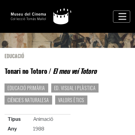
EDUCACIÓ
Tonari no Totoro /
El meu veí Totoro
EDUCACIÓ PRIMÀRIA
ED. VISUAL I PLÀSTICA
CIÈNCIES NATURALESA
VALORS ÈTICS
Tipus
Animació
Any
1988