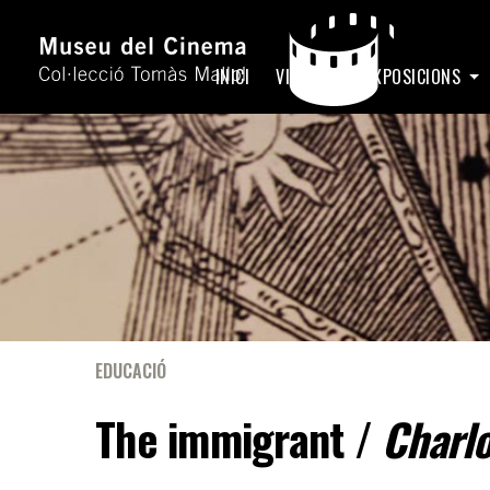
INICI
VISITA
EXPOSICIONS
EDUCACIÓ
The immigrant /
Charl