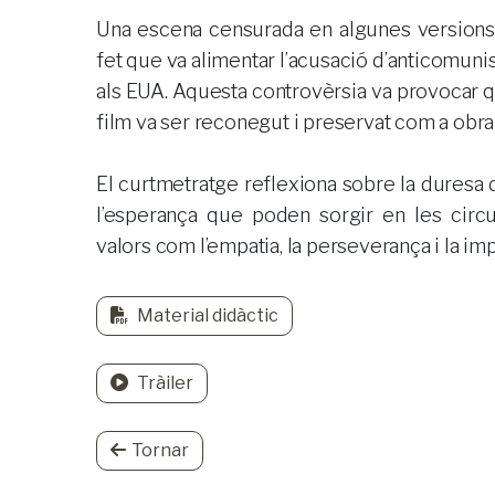
Una escena censurada en algunes versions m
fet que va alimentar l’acusació d’anticomuni
als EUA. Aquesta controvèrsia va provocar 
film va ser reconegut i preservat com a obr
El curtmetratge reflexiona sobre la duresa de 
l’esperança que poden sorgir en les circ
valors com l’empatia, la perseverança i la imp
Material didàctic
Tràiler
Tornar