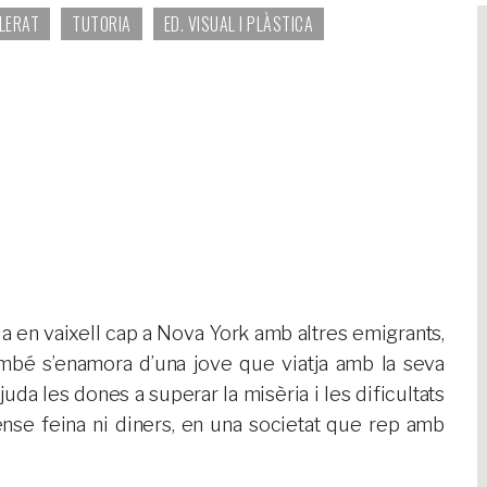
LLERAT
TUTORIA
ED. VISUAL I PLÀSTICA
ja en vaixell cap a Nova York amb altres emigrants,
bé s’enamora d’una jove que viatja amb la seva
juda les dones a superar la misèria i les dificultats
ense feina ni diners, en una societat que rep amb