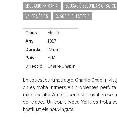
EDUCACIÓ PRIMÀRIA
EDUCACIÓ SECUNDÀRIA I BATXI
VALORS ÈTICS
C. SOCIALS HISTÒRIA
Tipus
Ficció
Any
1917
Durada
22 min
País
EUA
Direcció
Charlie Chaplin
En aquest curtmetratge, Charlie Chaplin viat
on es troba immers en problemes però tam
mare malalta. Amb el seu estil cavalleresc, a
del viatge. Un cop a Nova York, es troba s
hostilitat els nouvinguts.