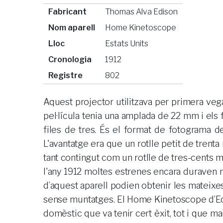
Fabricant
Thomas Alva Edison
Nom aparell
Home Kinetoscope
Lloc
Estats Units
Cronologia
1912
Registre
802
Aquest projector utilitzava per primera vega
pel·lícula tenia una amplada de 22 mm i els
files de tres. És el format de fotograma de
L'avantatge era que un rotlle petit de trenta
tant contingut com un rotlle de tres-cents
l'any 1912 moltes estrenes encara duraven n
d’aquest aparell podien obtenir les mateixes 
sense muntatges. El Home Kinetoscope d’Ed
domèstic que va tenir cert èxit, tot i que m