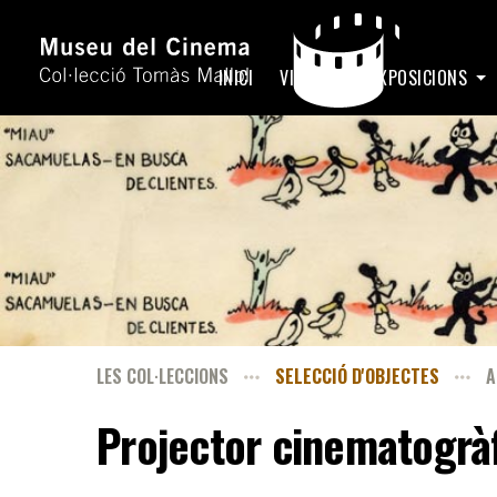
INICI
VISITA
EXPOSICIONS
LES COL·LECCIONS
SELECCIÓ D'OBJECTES
A
Projector cinematogrà