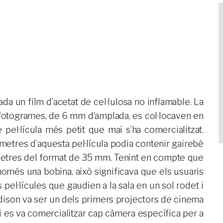
da un film d’acetat de cel·lulosa no inflamable. La
 fotogrames, de 6 mm d’amplada, es col·locaven en
 pel·lícula més petit que mai s’ha comercialitzat.
 metres d’aquesta pel·lícula podia contenir gairebé
 metres del format de 35 mm. Tenint en compte que
omés una bobina, això significava que els usuaris
pel·lícules que gaudien a la sala en un sol rodet i
ison va ser un dels primers projectors de cinema
ai es va comercialitzar cap càmera específica per a