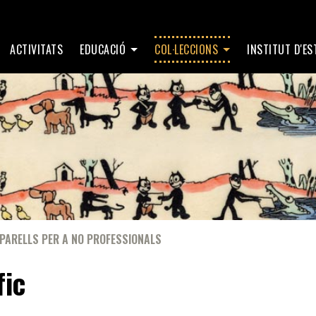
ACTIVITATS
EDUCACIÓ
COL·LECCIONS
INSTITUT D'E
PARELLS PER A NO PROFESSIONALS
fic