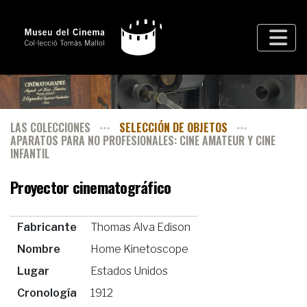
LAS COLECCIONES
SELECCIÓN DE OBJETOS
APARATOS PARA NO PROFESIONALES: CINE AMATEUR Y CINE
INFANTIL
Proyector cinematográfico
Fabricante
Thomas Alva Edison
Nombre
Home Kinetoscope
Lugar
Estados Unidos
Cronología
1912