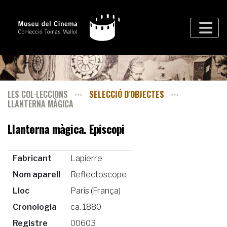
LES COL·LECCIONS
SELECCIÓ D'OBJECTES
LLANTERNA MÀGICA
Llanterna màgica. Episcopi
Fabricant
Lapierre
Nom aparell
Reflectoscope
Lloc
París (França)
Cronologia
ca. 1880
Registre
00603