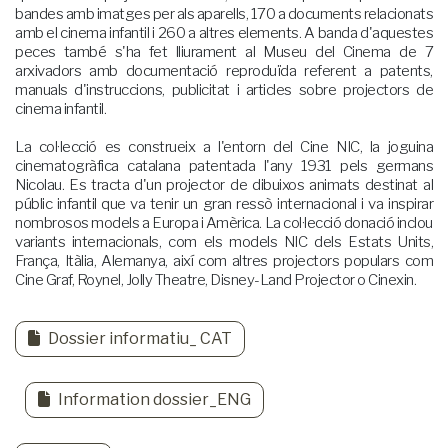
bandes amb imatges per als aparells, 170 a documents relacionats
amb el cinema infantil i 260 a altres elements. A banda d'aquestes
peces també s'ha fet lliurament al Museu del Cinema de 7
arxivadors amb documentació reproduïda referent a patents,
manuals d'instruccions, publicitat i articles sobre projectors de
cinema infantil.
La col·lecció es construeix a l'entorn del Cine NIC, la joguina
cinematogràfica catalana patentada l'any 1931 pels germans
Nicolau. Es tracta d'un projector de dibuixos animats destinat al
públic infantil que va tenir un gran ressò internacional i va inspirar
nombrosos models a Europa i Amèrica. La col·lecció donació inclou
variants internacionals, com els models NIC dels Estats Units,
França, Itàlia, Alemanya, així com altres projectors populars com
Cine Graf, Roynel, Jolly Theatre, Disney-Land Projector o Cinexin.
Dossier informatiu_ CAT
Information dossier_ENG