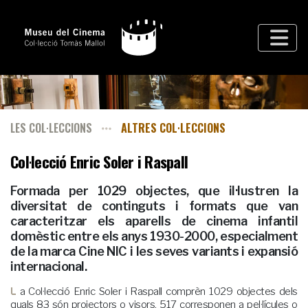
LES COL·LECCIONS
ALTRES COL·LECCIONS
Col·lecció Enric Soler i Raspall
Formada per 1029 objectes, que il·lustren la
diversitat de continguts i formats que van
caracteritzar els aparells de cinema infantil
domèstic entre els anys 1930-2000, especialment
de la marca Cine NIC i les seves variants i expansió
internacional.
La Col·lecció Enric Soler i Raspall comprèn 1029 objectes dels
quals 83 són projectors o visors, 517 corresponen a pel·lícules o