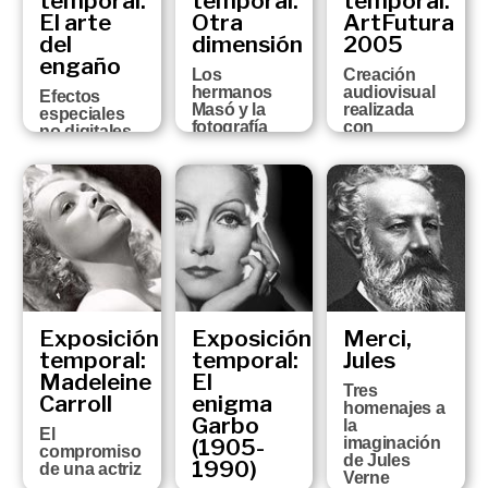
temporal:
temporal:
temporal:
SEPTIEMBRE
El arte
Otra
ArtFutura
DEL 2007 AL 3
del
dimensión
2005
DE FEBRERO
engaño
DEL 2008
Los
Creación
hermanos
audiovisual
Efectos
Masó y la
realizada
especiales
fotografía
con
no digitales
estereoscópica
tecnologías
en el cine
de última
24 DE
31 DE MAYO
generación
OCTUBRE DEL
AL 2 DE
2006 AL 28 DE
26 DE JUNIO A
SEPTIEMBRE
ENERO DEL
1 DE
DE 2007
2007
OCTUBRE DE
2006
Exposición
Exposición
Merci,
temporal:
temporal:
Jules
Madeleine
El
Tres
Carroll
enigma
homenajes a
Garbo
la
El
(1905-
imaginación
compromiso
de Jules
1990)
de una actriz
Verne