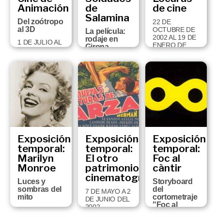
Animación
de
de cine
Salamina
Del zoótropo
22 DE
al 3D
OCTUBRE DE
La película:
2002 AL 19 DE
rodaje en
1 DE JULIO AL
ENERO DE
Girona
14 DE
2003
SEPTIEMBRE
11 DE MARZO
DE 2003
A 8 DE JUNIO
DE 2003
Exposición
Exposición
Exposición
temporal:
temporal:
temporal:
Marilyn
El otro
Foc al
Monroe
patrimonio
càntir
cinematográfico
Luces y
Storyboard
sombras del
del
7 DE MAYO A 2
mito
cortometraje
DE JUNIO DEL
"Foc al
2002
1 DE JULIO AL
càntir" de