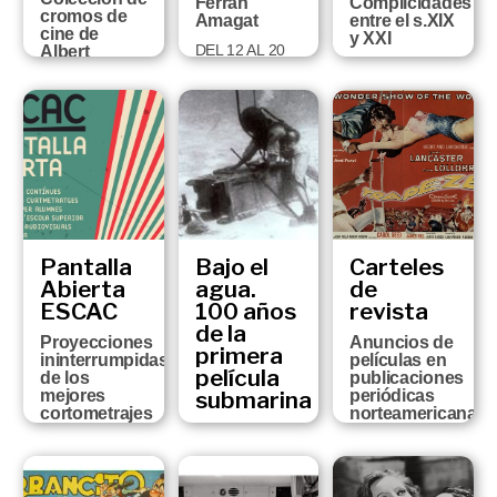
Ferran
Complicidades
cromos de
Amagat
entre el s.XIX
cine de
y XXI
DEL 12 AL 20
Albert
DE MAYO
HASTA EL 8 DE
Rossich
ABRIL DEL
DEL 13 DE
2018
JULIO DE 2018
AL 22 DE
ABRIL DE 2019
Pantalla
Bajo el
Carteles
Abierta
agua.
de
ESCAC
100 años
revista
de la
Proyecciones
Anuncios de
primera
ininterrumpidas
películas en
película
de los
publicaciones
mejores
submarina
periódicas
cortometrajes
norteamericanas
surgidos de
En 1916 se
de la
la Escuela
estrenaba
Colección
Superior de
"20.000
Roger
Cine y
leagues
Biosca