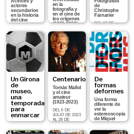
Actrices y
Fotografías
en la
actores
de
fotografía y
secundarios
Christophe
en el cine de
en la historia
Farnarier
los orígenes
del cine
DEL 27 DE
(1880-1930)
DEL 19 DE
JUNIO AL 3 DE
DEL 13 DE
NOVIEMBRE
NOVIEMBRE
DICIEMBRE DE
DE 2025 AL 24
DE 2024
2024 AL 14 DE
DE MAIG DE
SEPTIEMBRE
2026
DE 2025
Un Girona
Centenarios
De
de
formas
Tomàs Mallol
museo,
deformes
y el cine
una
amateur
Una forma
temporada
(1923-2023)
diferente de
para
ver la
DEL 6 DE
enmarcar
estereoscopia
JULIO DE 2023
de Miquel
AL 28 DE
Fragmentos
Planchart
ABRIL DE 2024
de la historia
DEL 23 DE
del Girona