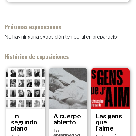
Próximas exposiciones
No hay ninguna exposición temporal en preparación.
Histórico de exposiciones
En
A cuerpo
Les gens
segundo
abierto
que
plano
j'aime
La
enfermedad