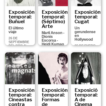
Exposición
Exposición
Exposición
temporal:
temporal:
temporal:
Buñuel
(Séptimo)
Cugat
Arte
El último
Un
viaje
gerundense
Martí Anson -
en
Dionis
26 DE
Hollywood
Escorsa -
SEPTIEMBRE
Heidi Kumao
DEL 2000 AL
25 DE ENERO
- Txuspo
14 DE ENERO
A 1 DE MAYO
Poyo
DEL 2001
DEL 2000
6 DE JUNIO AL
11 DE
SEPTIEMBRE
DEL 2000
Exposición
Exposición
Exposició
temporal:
temporal:
temporal:
Cineastas
Formas
A de
contra
de
Cinema