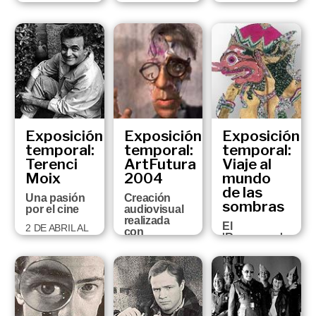
23 DE
24 DE
6 DE JULIO AL
FEBRERO AL
OCTUBRE DE
2 DE
11 DE JUNIO
2005 AL 5 DE
OCTUBRE DE
DE 2006
FEBRERO DE
2005
2006
Exposición
Exposición
Exposición
temporal:
temporal:
temporal:
Terenci
ArtFutura
Viaje al
Moix
2004
mundo
de las
Una pasión
Creación
sombras
por el cine
audiovisual
realizada
El
2 DE ABRIL AL
con
'Ramayana'
12 DE JUNIO
tecnologías
de Tulsidas
DE 2005
de última
generación
24 DE
NOVIEMBRE
18 DE
DEL 2004 AL
FEBRERO A 13
30 DE ENERO
DE MARZO
DE 2005