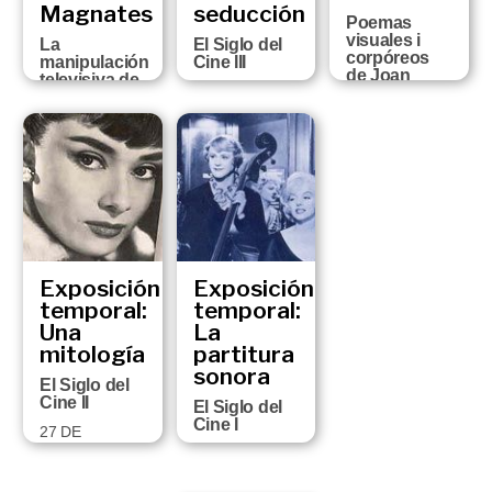
Magnates
seducción
Poemas
visuales i
La
El Siglo del
corpóreos
manipulación
Cine III
de Joan
televisiva de
11 DE MAYO
Brossa
las obras
AL 5 DE
cinematográficas
2 DE
SEPTIEMBRE
FEBRERO AL 2
13 DE
DE 1999
DE MAYO DE
SEPTIEMBRE
1999
DEL 1999 AL
16 DE ENERO
DEL 2000
Exposición
Exposición
temporal:
temporal:
Una
La
mitología
partitura
sonora
El Siglo del
Cine II
El Siglo del
Cine I
27 DE
OCTUBRE DE
1 DE
1998 A 17 DE
SEPTIEMBRE A
ENERO DE
15 DE