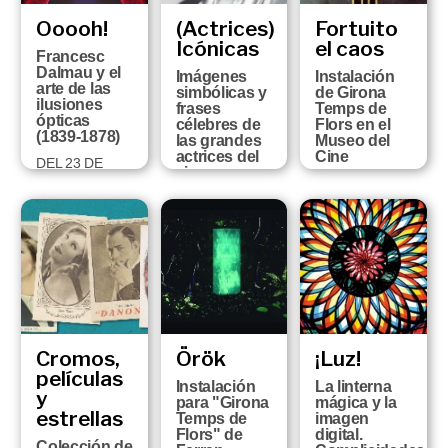
Ooooh!
(Actrices)
Fortuito
Icónicas
el caos
Francesc
Dalmau y el
Imágenes
Instalación
arte de las
simbólicas y
de Girona
ilusiones
frases
Temps de
ópticas
célebres de
Flors en el
(1839-1878)
las grandes
Museo del
actrices del
Cine
DEL 23 DE
cine.
OCTUBRE AL
DEL DIA 11 AL
Colección
13 DE
19 DE MAYO
Vicenç
SETEMBRE
DE 2019
Arroyo
DEL 12 DE
JUNIO AL 29
DE
SEPTIEMBRE
Cromos,
Örök
¡Luz!
películas
Instalación
La linterna
y
para "Girona
mágica y la
estrellas
Temps de
imagen
Flors" de
digital.
Colección de