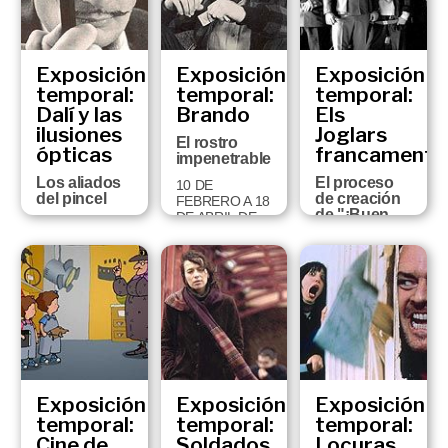
DEL 2005
Exposición
Exposición
Exposición
temporal:
temporal:
temporal:
Dalí y las
Brando
Els
ilusiones
Joglars
El rostro
ópticas
francamente
impenetrable
Los aliados
El proceso
10 DE
del pincel
de creación
FEBRERO A 18
de "¡Buen
DE ABRIL DE
15 DE JUNIO
viaje,
2004
AL 1 DE
Excelencia!".
NOVIEMBRE
Fotografías
DE 2004
de Jordi
Bover
30 DE
SEPTIEMBRE
DE 2003 A 11
DE ENERO DE
2004
Exposición
Exposición
Exposición
temporal:
temporal:
temporal:
Cine de
Soldados
Locuras