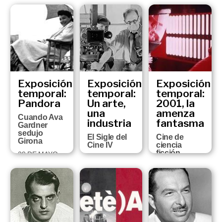
29 DE
Frederic
SEPTIEMBRE
Amat,
DE 2002
basado en
un guión de
Joan Brossa
2 DE
OCTUBRE AL 9
DE DICIEMBRE
DE 2001
Exposición
Exposición
Exposición
temporal:
temporal:
temporal:
Pandora
Un arte,
2001, la
una
amenza
Cuando Ava
industria
fantasma
Gardner
sedujo
El Sigle del
Cine de
Girona
Cine IV
ciencia
ficción
29 DE MAYO
13 DE
AL 11 DE
FEBRERO AL 1
18 DE
SEPTIEMBRE
DE MAYO DE
DICIEMBRE
DE 2001
2001
DEL 2000 AL
28 DE ABRIL
DEL 2001