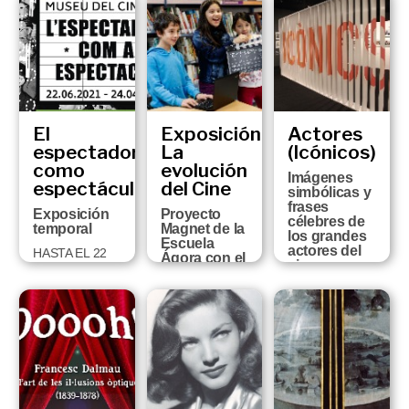
JUNIO DE
FC en los
2022 AL 26 DE
seis museos
MARZO DE
de la ciudad
2023
DEL 12 DE
JULIO AL 15
DE
SEPTIEMBRE
El
Exposición:
Actores
espectador
La
(Icónicos)
como
evolución
Imágenes
espectáculo
del Cine
simbólicas y
frases
Exposición
Proyecto
célebres de
temporal
Magnet de la
los grandes
Escuela
actores del
HASTA EL 22
Ágora con el
cine.
DE MAYO
Museo del
Colección
Cine
Vicenç
Arroyo
SÁBADO 29 Y
DOMINGO 30
DEL 13 DE
DE MAYO
OCTUBRE DE
2020 AL 25 DE
ABRIL DE 2021