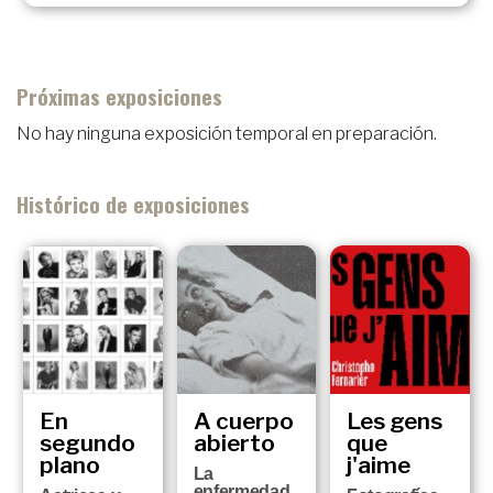
Próximas exposiciones
No hay ninguna exposición temporal en preparación.
Histórico de exposiciones
En
A cuerpo
Les gens
segundo
abierto
que
plano
j'aime
La
enfermedad