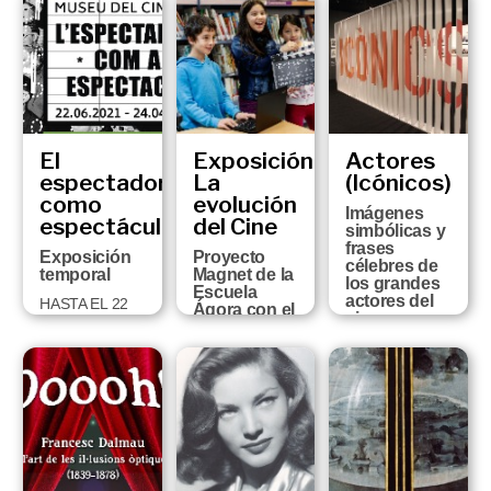
JUNIO DE
FC en los
2022 AL 26 DE
seis museos
MARZO DE
de la ciudad
2023
DEL 12 DE
JULIO AL 15
DE
SEPTIEMBRE
El
Exposición:
Actores
espectador
La
(Icónicos)
como
evolución
Imágenes
espectáculo
del Cine
simbólicas y
frases
Exposición
Proyecto
célebres de
temporal
Magnet de la
los grandes
Escuela
actores del
HASTA EL 22
Ágora con el
cine.
DE MAYO
Museo del
Colección
Cine
Vicenç
Arroyo
SÁBADO 29 Y
DOMINGO 30
DEL 13 DE
DE MAYO
OCTUBRE DE
2020 AL 25 DE
ABRIL DE 2021