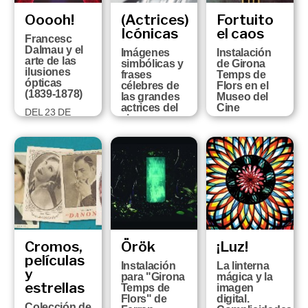
Ooooh!
(Actrices)
Fortuito
Icónicas
el caos
Francesc
Dalmau y el
Imágenes
Instalación
arte de las
simbólicas y
de Girona
ilusiones
frases
Temps de
ópticas
célebres de
Flors en el
(1839-1878)
las grandes
Museo del
actrices del
Cine
DEL 23 DE
cine.
OCTUBRE AL
DEL DIA 11 AL
Colección
13 DE
19 DE MAYO
Vicenç
SETEMBRE
DE 2019
Arroyo
DEL 12 DE
JUNIO AL 29
DE
SEPTIEMBRE
Cromos,
Örök
¡Luz!
películas
Instalación
La linterna
y
para "Girona
mágica y la
estrellas
Temps de
imagen
Flors" de
digital.
Colección de