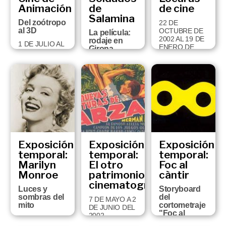
Animación
de
de cine
Salamina
Del zoótropo
22 DE
al 3D
OCTUBRE DE
La película:
2002 AL 19 DE
rodaje en
1 DE JULIO AL
ENERO DE
Girona
14 DE
2003
SEPTIEMBRE
11 DE MARZO
DE 2003
A 8 DE JUNIO
DE 2003
Exposición
Exposición
Exposición
temporal:
temporal:
temporal:
Marilyn
El otro
Foc al
Monroe
patrimonio
càntir
cinematográfico
Luces y
Storyboard
sombras del
del
7 DE MAYO A 2
mito
cortometraje
DE JUNIO DEL
"Foc al
2002
1 DE JULIO AL
càntir" de