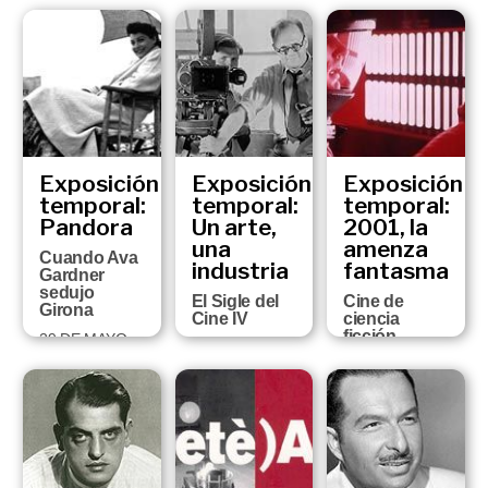
29 DE
Frederic
SEPTIEMBRE
Amat,
DE 2002
basado en
un guión de
Joan Brossa
2 DE
OCTUBRE AL 9
DE DICIEMBRE
DE 2001
Exposición
Exposición
Exposición
temporal:
temporal:
temporal:
Pandora
Un arte,
2001, la
una
amenza
Cuando Ava
industria
fantasma
Gardner
sedujo
El Sigle del
Cine de
Girona
Cine IV
ciencia
ficción
29 DE MAYO
13 DE
AL 11 DE
FEBRERO AL 1
18 DE
SEPTIEMBRE
DE MAYO DE
DICIEMBRE
DE 2001
2001
DEL 2000 AL
28 DE ABRIL
DEL 2001