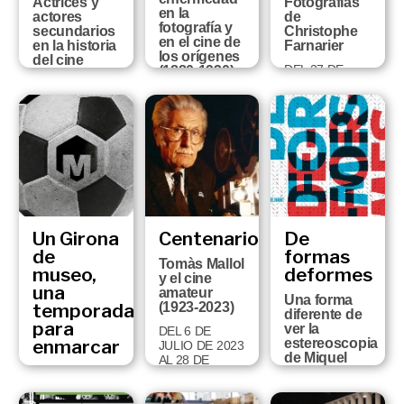
Actrices y
Fotografías
en la
actores
de
fotografía y
secundarios
Christophe
en el cine de
en la historia
Farnarier
los orígenes
del cine
DEL 27 DE
(1880-1930)
DEL 19 DE
JUNIO AL 3 DE
DEL 13 DE
NOVIEMBRE
NOVIEMBRE
DICIEMBRE DE
DE 2025 AL 24
DE 2024
2024 AL 14 DE
DE MAIG DE
SEPTIEMBRE
2026
DE 2025
Un Girona
Centenarios
De
de
formas
Tomàs Mallol
museo,
deformes
y el cine
una
amateur
Una forma
temporada
(1923-2023)
diferente de
para
ver la
DEL 6 DE
enmarcar
estereoscopia
JULIO DE 2023
de Miquel
AL 28 DE
Fragmentos
Planchart
ABRIL DE 2024
de la historia
DEL 23 DE
del Girona