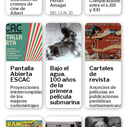
Ferran
Complicidades
cromos de
Amagat
entre el s.XIX
cine de
y XXI
DEL 12 AL 20
Albert
DE MAYO
HASTA EL 8 DE
Rossich
ABRIL DEL
DEL 13 DE
2018
JULIO DE 2018
AL 22 DE
ABRIL DE 2019
Pantalla
Bajo el
Carteles
Abierta
agua.
de
ESCAC
100 años
revista
de la
Proyecciones
Anuncios de
primera
ininterrumpidas
películas en
película
de los
publicaciones
mejores
submarina
periódicas
cortometrajes
norteamericanas
surgidos de
En 1916 se
de la
la Escuela
estrenaba
Colección
Superior de
"20.000
Roger
Cine y
leagues
Biosca