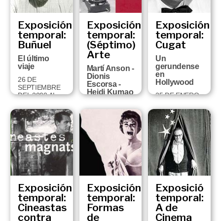
Exposición
Exposición
Exposición
temporal:
temporal:
temporal:
Buñuel
(Séptimo)
Cugat
Arte
El último
Un
viaje
gerundense
Martí Anson -
en
Dionis
26 DE
Hollywood
Escorsa -
SEPTIEMBRE
Heidi Kumao
DEL 2000 AL
25 DE ENERO
- Txuspo
14 DE ENERO
A 1 DE MAYO
Poyo
DEL 2001
DEL 2000
6 DE JUNIO AL
11 DE
SEPTIEMBRE
DEL 2000
Exposición
Exposición
Exposició
temporal:
temporal:
temporal:
Cineastas
Formas
A de
contra
de
Cinema