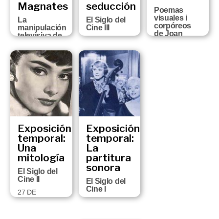
Magnates
seducción
Poemas
visuales i
La
El Siglo del
corpóreos
manipulación
Cine III
de Joan
televisiva de
11 DE MAYO
Brossa
las obras
AL 5 DE
cinematográficas
2 DE
SEPTIEMBRE
FEBRERO AL 2
13 DE
DE 1999
DE MAYO DE
SEPTIEMBRE
1999
DEL 1999 AL
16 DE ENERO
DEL 2000
Exposición
Exposición
temporal:
temporal:
Una
La
mitología
partitura
sonora
El Siglo del
Cine II
El Siglo del
Cine I
27 DE
OCTUBRE DE
1 DE
1998 A 17 DE
SEPTIEMBRE A
ENERO DE
15 DE