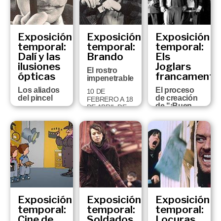
DEL 2005
Exposición
Exposición
Exposición
temporal:
temporal:
temporal:
Dalí y las
Brando
Els
ilusiones
Joglars
El rostro
ópticas
francamente
impenetrable
Los aliados
El proceso
10 DE
del pincel
de creación
FEBRERO A 18
de "¡Buen
DE ABRIL DE
15 DE JUNIO
viaje,
2004
AL 1 DE
Excelencia!".
NOVIEMBRE
Fotografías
DE 2004
de Jordi
Bover
30 DE
SEPTIEMBRE
DE 2003 A 11
DE ENERO DE
2004
Exposición
Exposición
Exposición
temporal:
temporal:
temporal:
Cine de
Soldados
Locuras