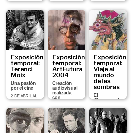
23 DE
24 DE
6 DE JULIO AL
FEBRERO AL
OCTUBRE DE
2 DE
11 DE JUNIO
2005 AL 5 DE
OCTUBRE DE
DE 2006
FEBRERO DE
2005
2006
Exposición
Exposición
Exposición
temporal:
temporal:
temporal:
Terenci
ArtFutura
Viaje al
Moix
2004
mundo
de las
Una pasión
Creación
sombras
por el cine
audiovisual
realizada
El
2 DE ABRIL AL
con
'Ramayana'
12 DE JUNIO
tecnologías
de Tulsidas
DE 2005
de última
generación
24 DE
NOVIEMBRE
18 DE
DEL 2004 AL
FEBRERO A 13
30 DE ENERO
DE MARZO
DE 2005