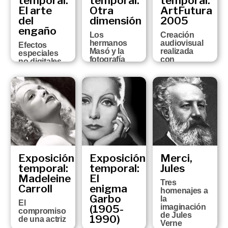
temporal:
temporal:
temporal:
SEPTIEMBRE
El arte
Otra
ArtFutura
DEL 2007 AL 3
del
dimensión
2005
DE FEBRERO
engaño
DEL 2008
Los
Creación
hermanos
audiovisual
Efectos
Masó y la
realizada
especiales
fotografía
con
no digitales
estereoscópica
tecnologías
en el cine
de última
24 DE
31 DE MAYO
generación
OCTUBRE DEL
AL 2 DE
2006 AL 28 DE
26 DE JUNIO A
SEPTIEMBRE
ENERO DEL
1 DE
DE 2007
2007
OCTUBRE DE
2006
Exposición
Exposición
Merci,
temporal:
temporal:
Jules
Madeleine
El
Tres
Carroll
enigma
homenajes a
Garbo
la
El
(1905-
imaginación
compromiso
de Jules
1990)
de una actriz
Verne