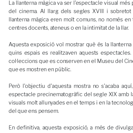
La llanterna màgica va ser l'espectacle visual més po
del cinema. Al llarg dels segles XVIII i sobreto
llanterna màgica eren molt comuns, no només en t
centres docents, ateneus o en la intimitat de la llar.
Aquesta exposició vol mostrar què és la llanterna
quins espais es realitzaven aquests espectacles
col·leccions que es conserven en el Museu del Cin
que es mostren en públic.
Però l'objectiu d'aquesta mostra no s'acaba aqu
espectacle precinematogràfic del segle XIX amb la
visuals molt allunyades en el temps i en la tecnol
del que ens pensem.
En definitiva, aquesta exposició, a més de divulga