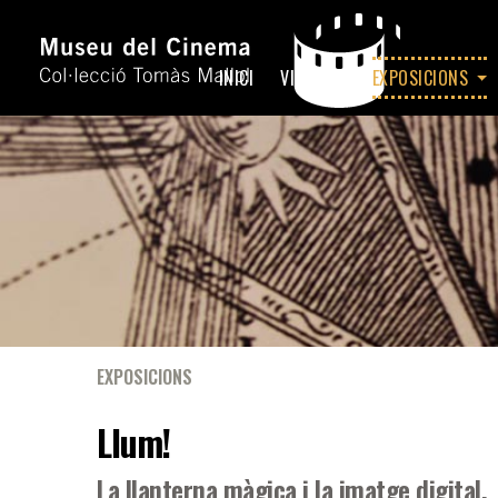
INICI
VISITA
EXPOSICIONS
EXPOSICIONS
Llum!
La llanterna màgica i la imatge digital.