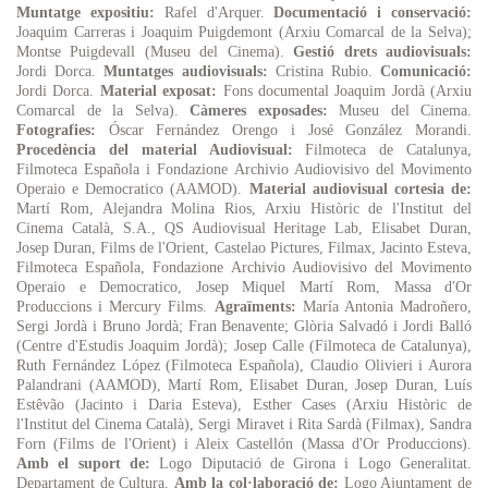
Muntatge expositiu:
Rafel d'Arquer.
Documentació i conservació:
Joaquim Carreras i Joaquim Puigdemont (Arxiu Comarcal de la Selva);
Montse Puigdevall (Museu del Cinema).
Gestió drets audiovisuals:
Jordi Dorca.
Muntatges audiovisuals:
Cristina Rubio.
Comunicació:
Jordi Dorca.
Material exposat:
Fons documental Joaquim Jordà (Arxiu
Comarcal de la Selva).
Càmeres exposades:
Museu del Cinema.
Fotografies:
Óscar Fernández Orengo i José González Morandi.
Procedència del material Audiovisual:
Filmoteca de Catalunya,
Filmoteca Española i Fondazione Archivio Audiovisivo del Movimento
Operaio e Democratico (AAMOD).
Material audiovisual cortesia de:
Martí Rom, Alejandra Molina Rios, Arxiu Històric de l'Institut del
Cinema Català, S.A., QS Audiovisual Heritage Lab, Elisabet Duran,
Josep Duran, Films de l'Orient, Castelao Pictures, Filmax, Jacinto Esteva,
Filmoteca Española, Fondazione Archivio Audiovisivo del Movimento
Operaio e Democratico, Josep Miquel Martí Rom, Massa d'Or
Produccions i Mercury Films.
Agraïments:
María Antonia Madroñero,
Sergi Jordà i Bruno Jordà; Fran Benavente; Glòria Salvadó i Jordi Balló
(Centre d'Estudis Joaquim Jordà); Josep Calle (Filmoteca de Catalunya),
Ruth Fernández López (Filmoteca Española), Claudio Olivieri i Aurora
Palandrani (AAMOD), Martí Rom, Elisabet Duran, Josep Duran, Luís
Estêvão (Jacinto i Daria Esteva), Esther Cases (Arxiu Històric de
l'Institut del Cinema Català), Sergi Miravet i Rita Sardà (Filmax), Sandra
Forn (Films de l'Orient) i Aleix Castellón (Massa d'Or Produccions).
Amb el suport de:
Logo Diputació de Girona i Logo Generalitat.
Departament de Cultura.
Amb la col·laboració de:
Logo Ajuntament de