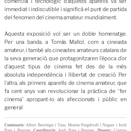
comercial i tecnològic d’aquests aparells va ser
immediat i indiscutible i significà el punt de partida
del fenomen del cinema amateur mundialment.
Aquesta exposició vol ser un doble homenatge.
Per una banda, a Tomàs Mallol, com a cineasta
amateur, i també als cineastes amateurs catalans de
la seva generació, que protagonitzaren l’època d’or
d’aquest tipus de cinema fet des de la més
absoluta independència i llibertat de creació. Per
l’altra, als primers aparells de cinema amateur, que
fa cent anys van revolucionar la pràctica de “fer
cinema” apropant-lo als afeccionats i públic en
general
Comissaris:
Albert Beorlegui i Tous, Montse Puigdevall i Noguer i Jordi
Pons i Busquet.
Coordinació:
Jordi Pons i Busquet.
Disseny:
Cristina