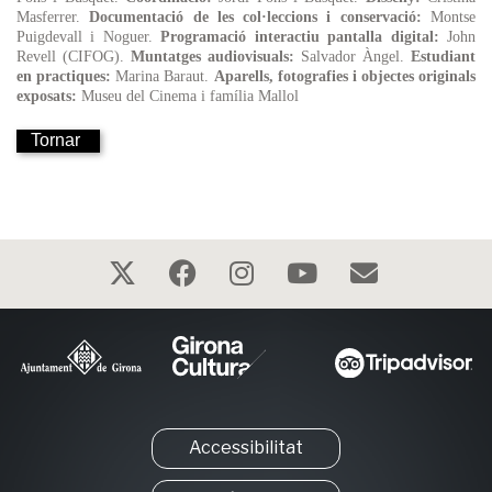
Masferrer.
Documentació de les col·leccions i conservació:
Montse
Puigdevall i Noguer.
Programació interactiu pantalla digital:
John
Revell (CIFOG).
Muntatges audiovisuals:
Salvador Àngel.
Estudiant
en practiques:
Marina Baraut.
Aparells, fotografies i objectes originals
exposats:
Museu del Cinema i família Mallol
Tornar
Accessibilitat