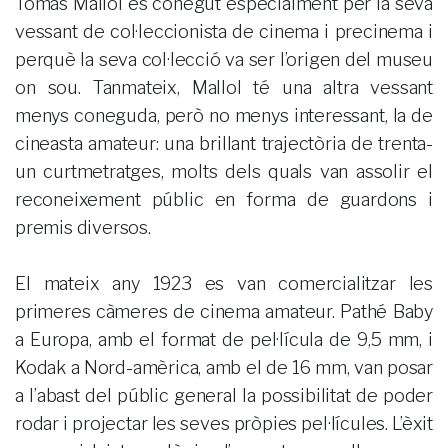
Tomàs Mallol és conegut especialment per la seva
vessant de col·leccionista de cinema i precinema i
perquè la seva col·lecció va ser l’origen del museu
on sou. Tanmateix, Mallol té una altra vessant
menys coneguda, però no menys interessant, la de
cineasta amateur: una brillant trajectòria de trenta-
un curtmetratges, molts dels quals van assolir el
reconeixement públic en forma de guardons i
premis diversos.
El mateix any 1923 es van comercialitzar les
primeres càmeres de cinema amateur. Pathé Baby
a Europa, amb el format de pel·lícula de 9,5 mm, i
Kodak a Nord-amèrica, amb el de 16 mm, van posar
a l’abast del públic general la possibilitat de poder
rodar i projectar les seves pròpies pel·lícules. L’èxit