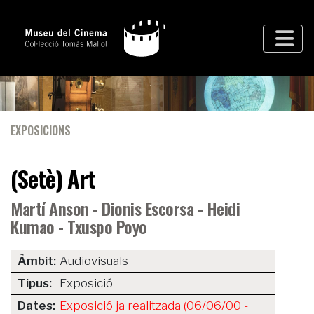
EXPOSICIONS
(Setè) Art
Martí Anson - Dionis Escorsa - Heidi
Kumao - Txuspo Poyo
Àmbit:
Audiovisuals
Tipus:
Exposició
Dates:
Exposició ja realitzada (06/06/00 -