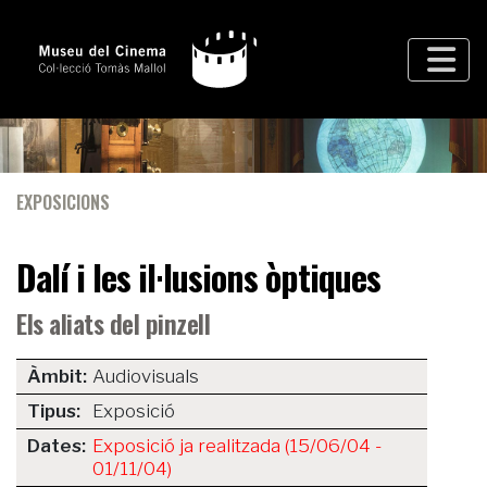
EXPOSICIONS
Dalí i les il·lusions òptiques
Els aliats del pinzell
Àmbit:
Audiovisuals
Tipus:
Exposició
Dates:
Exposició ja realitzada (15/06/04 -
01/11/04)