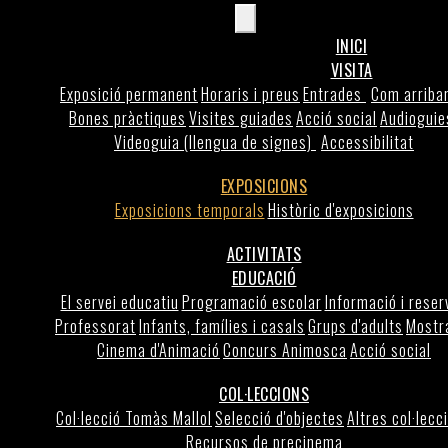
INICI
VISITA
Exposició permanent
Horaris i preus
Entrades
Com arribar
Bones pràctiques
Visites guiades
Acció social
Audioguie
Videoguia (llengua de signes)
Accessibilitat
EXPOSICIONS
Exposicions temporals
Històric d'exposicions
ACTIVITATS
EDUCACIÓ
El servei educatiu
Programació escolar
Informació i reser
Professorat
Infants, famílies i casals
Grups d'adults
Mostr
Cinema d'Animació
Concurs Animosca
Acció social
COL·LECCIONS
Col·lecció Tomàs Mallol
Selecció d'objectes
Altres col·lecc
Recursos de precinema