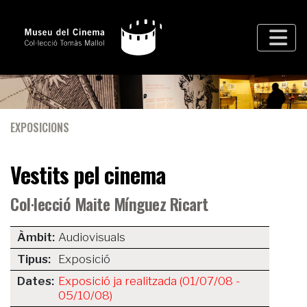
EXPOSICIONS
Vestits pel cinema
Col·lecció Maite Mínguez Ricart
Àmbit:
Audiovisuals
Tipus:
Exposició
Dates:
Exposició ja realitzada (01/07/08 -
05/10/08)