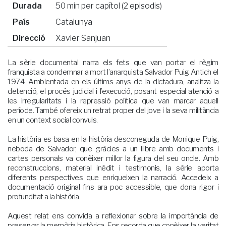
Durada
50 min per capítol (2 episodis)
País
Catalunya
Direcció
Xavier Sanjuan
La sèrie documental narra els fets que van portar el règim
franquista a condemnar a mort l’anarquista Salvador Puig Antich el
1974. Ambientada en els últims anys de la dictadura, analitza la
detenció, el procés judicial i l’execució, posant especial atenció a
les irregularitats i la repressió política que van marcar aquell
període. També ofereix un retrat proper del jove i la seva militància
en un context social convuls.
La història es basa en la història desconeguda de Monique Puig,
neboda de Salvador, que gràcies a un llibre amb documents i
cartes personals va conèixer millor la figura del seu oncle. Amb
reconstruccions, material inèdit i testimonis, la sèrie aporta
diferents perspectives que enriqueixen la narració. Accedeix a
documentació original fins ara poc accessible, que dona rigor i
profunditat a la història.
Aquest relat ens convida a reflexionar sobre la importància de
preservar la memòria històrica. Ens recorda que conèixer la veritat