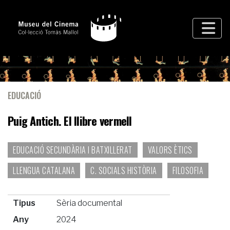
EDUCACIÓ
Puig Antich. El llibre vermell
EDUCACIÓ SECUNDÀRIA I BATXILLERAT
VALORS ÈTICS
LLENGUA CATALANA
C. SOCIALS HISTÒRIA
FILOSOFIA
Tipus
Sèria documental
Any
2024