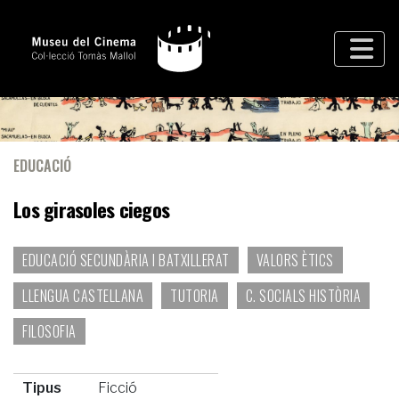
EDUCACIÓ
Los girasoles ciegos
EDUCACIÓ SECUNDÀRIA I BATXILLERAT
VALORS ÈTICS
LLENGUA CASTELLANA
TUTORIA
C. SOCIALS HISTÒRIA
FILOSOFIA
Tipus
Ficció