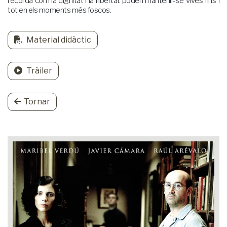
recorda com la dignitat i la llibertat poden mantenir-se vives fins i
tot en els moments més foscos.
Material didàctic
Tràiler
Tornar