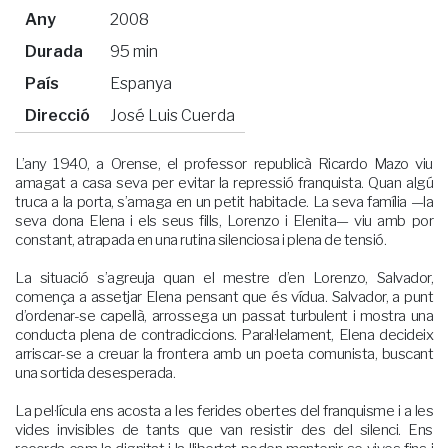
Any
2008
Durada
95 min
País
Espanya
Direcció
José Luis Cuerda
L’any 1940, a Orense, el professor republicà Ricardo Mazo viu
amagat a casa seva per evitar la repressió franquista. Quan algú
truca a la porta, s’amaga en un petit habitacle. La seva família —la
seva dona Elena i els seus fills, Lorenzo i Elenita— viu amb por
constant, atrapada en una rutina silenciosa i plena de tensió.
La situació s’agreuja quan el mestre d’en Lorenzo, Salvador,
comença a assetjar Elena pensant que és vídua. Salvador, a punt
d’ordenar-se capellà, arrossega un passat turbulent i mostra una
conducta plena de contradiccions. Paral·lelament, Elena decideix
arriscar-se a creuar la frontera amb un poeta comunista, buscant
una sortida desesperada.
La pel·lícula ens acosta a les ferides obertes del franquisme i a les
vides invisibles de tants que van resistir des del silenci. Ens