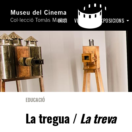
INICI
VISITA
EXPOSICIONS
EDUCACIÓ
La tregua /
La treva