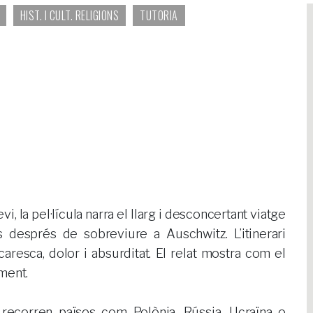
HIST. I CULT. RELIGIONS
TUTORIA
, la pel·lícula narra el llarg i desconcertant viatge
s després de sobreviure a Auschwitz. L’itinerari
aresca, dolor i absurditat. El relat mostra com el
iment.
 recorren països com Polònia, Rússia, Ucraïna o