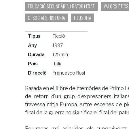
EDUCACIÓ SECUNDÀRIA I BATXILLERAT
VALORS ÈTICS
C. SOCIALS HISTÒRIA
FILOSOFIA
Tipus
Ficció
Any
1997
Durada
125 min
País
Itàlia
Direcció
Francesco Rosi
Basada en el llibre de memòries de Primo Levi
de retorn d’un grup d’expresoners italian
travessa mitja Europa, entre escenes de pic
final de la guerra no significa el final del pat
Per raons mai aclarides, els supervivents