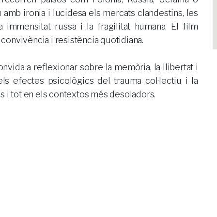
u amb ironia i lucidesa els mercats clandestins, les
 immensitat russa i la fragilitat humana. El film
convivència i resistència quotidiana.
onvida a reflexionar sobre la memòria, la llibertat i
ls efectes psicològics del trauma col·lectiu i la
ins i tot en els contextos més desoladors.