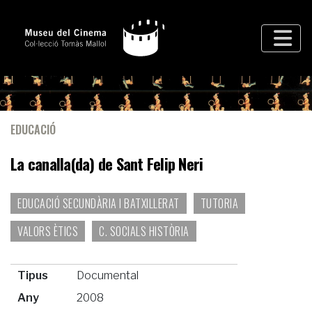
EDUCACIÓ
La canalla(da) de Sant Felip Neri
EDUCACIÓ SECUNDÀRIA I BATXILLERAT
TUTORIA
VALORS ÈTICS
C. SOCIALS HISTÒRIA
Tipus
Documental
Any
2008