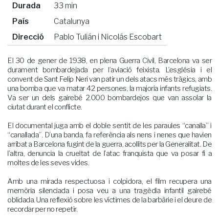
Durada
33 min
País
Catalunya
Direcció
Pablo Tulián i Nicolás Escobart
El 30 de gener de 1938, en plena Guerra Civil, Barcelona va ser
durament bombardejada per l’aviació feixista. L’església i el
convent de Sant Felip Neri van patir un dels atacs més tràgics, amb
una bomba que va matar 42 persones, la majoria infants refugiats.
Va ser un dels gairebé 2.000 bombardejos que van assolar la
ciutat durant el conflicte.
El documental juga amb el doble sentit de les paraules “canalla” i
“canallada”. D’una banda, fa referència als nens i nenes que havien
arribat a Barcelona fugint de la guerra, acollits per la Generalitat. De
l’altra, denuncia la crueltat de l’atac franquista que va posar fi a
moltes de les seves vides.
Amb una mirada respectuosa i colpidora, el film recupera una
memòria silenciada i posa veu a una tragèdia infantil gairebé
oblidada. Una reflexió sobre les víctimes de la barbàrie i el deure de
recordar per no repetir.