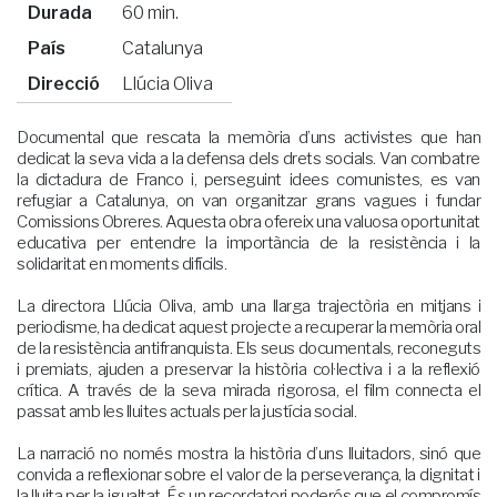
Durada
60 min.
País
Catalunya
Direcció
Llúcia Oliva
Documental que rescata la memòria d’uns activistes que han
dedicat la seva vida a la defensa dels drets socials. Van combatre
la dictadura de Franco i, perseguint idees comunistes, es van
refugiar a Catalunya, on van organitzar grans vagues i fundar
Comissions Obreres. Aquesta obra ofereix una valuosa oportunitat
educativa per entendre la importància de la resistència i la
solidaritat en moments difícils.
La directora Llúcia Oliva, amb una llarga trajectòria en mitjans i
periodisme, ha dedicat aquest projecte a recuperar la memòria oral
de la resistència antifranquista. Els seus documentals, reconeguts
i premiats, ajuden a preservar la història col·lectiva i a la reflexió
crítica. A través de la seva mirada rigorosa, el film connecta el
passat amb les lluites actuals per la justícia social.
La narració no només mostra la història d’uns lluitadors, sinó que
convida a reflexionar sobre el valor de la perseverança, la dignitat i
la lluita per la igualtat. És un recordatori poderós que el compromís