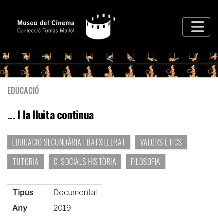
EDUCACIÓ
... I la lluita continua
EDUCACIÓ SECUNDÀRIA I BATXILLERAT
VALORS ÈTICS
TUTORIA
C. SOCIALS HISTÒRIA
FILOSOFIA
Tipus
Documental
Any
2019