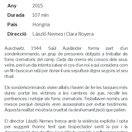
Any
2015
Durada
107 min
País
Hongria
Direcció
László Nemes i Clara Royera
Auschwitz, 1944. Saúl Ausländer forma part d’un
sonderkommando, un grup de presoners obligats a treballar als
forns crematoris del camp. Cada dia crema els cossos dels seus
veïns, però un dia intenta salvar el cos d’un noi a qui considera com
un fill i busca un rabí per donar-li una sepultura digna segons el seu
ritual.
Els sonderkommando vivien aïllats i havien de fer les tasques més
dures: portar les víctimes a les cambres de gas, recollir les
pertinences i netejar els forns crematoris. Treballaven només uns
mesos perquè després eren assassinats per evitar testimonis.
Aquesta realitat mostra la crueltat i la deshumanització que patien.
El director László Nemes trenca amb la violència explícita i opta
per suggerir l’horror, fent que l’espectador senti la por i la