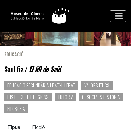
EDUCACIÓ
Saul fia /
El fill de Saül
EDUCACIÓ SECUNDÀRIA I BATXILLERAT
VALORS ÈTICS
HIST. I CULT. RELIGIONS
TUTORIA
C. SOCIALS HISTÒRIA
FILOSOFIA
Tipus
Ficció