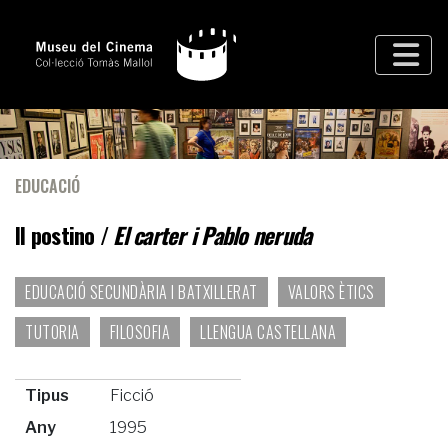
EDUCACIÓ
Il postino /
El carter i Pablo neruda
EDUCACIÓ SECUNDÀRIA I BATXILLERAT
VALORS ÈTICS
TUTORIA
FILOSOFIA
LLENGUA CASTELLANA
Tipus
Ficció
Any
1995