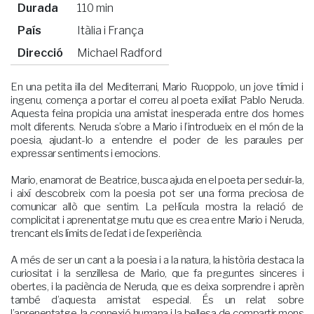
Durada
110 min
País
Itàlia i França
Direcció
Michael Radford
En una petita illa del Mediterrani, Mario Ruoppolo, un jove tímid i
ingenu, comença a portar el correu al poeta exiliat Pablo Neruda.
Aquesta feina propicia una amistat inesperada entre dos homes
molt diferents. Neruda s’obre a Mario i l’introdueix en el món de la
poesia, ajudant-lo a entendre el poder de les paraules per
expressar sentiments i emocions.
Mario, enamorat de Beatrice, busca ajuda en el poeta per seduir-la,
i així descobreix com la poesia pot ser una forma preciosa de
comunicar allò que sentim. La pel·lícula mostra la relació de
complicitat i aprenentatge mutu que es crea entre Mario i Neruda,
trencant els límits de l’edat i de l’experiència.
A més de ser un cant a la poesia i a la natura, la història destaca la
curiositat i la senzillesa de Mario, que fa preguntes sinceres i
obertes, i la paciència de Neruda, que es deixa sorprendre i aprèn
també d’aquesta amistat especial. És un relat sobre
l’aprenentatge, la connexió humana i la bellesa de compartir mons