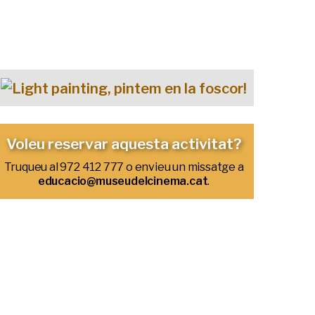
Voleu reservar aquesta activitat?
Truqueu al 972 412 777 o envieu un missatge a
educacio@museudelcinema.cat
.