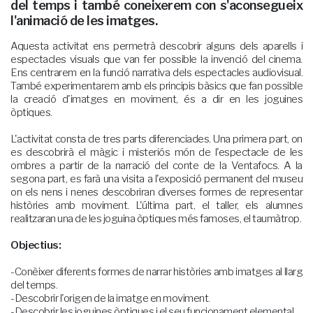
del temps i també coneixerem con s'aconsegueix
l'animació de les imatges.
Aquesta activitat ens permetrà descobrir alguns dels aparells i
espectacles visuals que van fer possible la invenció del cinema.
Ens centrarem en la funció narrativa dels espectacles audiovisual.
També experimentarem amb els principis bàsics que fan possible
la creació d'imatges en moviment, és a dir en les joguines
òptiques.
L'activitat consta de tres parts diferenciades. Una primera part, on
es descobrirà el màgic i misteriós món de l'espectacle de les
ombres a partir de la narració del conte de la Ventafocs. A la
segona part, es farà una visita a l'exposició permanent del museu
on els nens i nenes descobriran diverses formes de representar
històries amb moviment. L'última part, el taller, els alumnes
realitzaran una de les joguina òptiques més famoses, el taumàtrop.
Objectius:
-Conèixer diferents formes de narrar històries amb imatges al llarg
del temps.
-Descobrir l'origen de la imatge en moviment.
-Descobrir les joguines òptiques i el seu funcionament elemental.