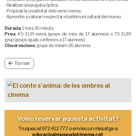
-Realitzar una joguina òptica.
-Propiciar la creativitat dels nens i nenes.
-Aprendre a valorar i respectar el patrimoni cultural del museu.
Durada:
1 hora 30 minuts
Preu:
4,5 EUR nen/a (grups de més de 17 alumnes) o 75 EUR/
grup (grups iguals o inferiors a 17 alumnes).
Observacions:
grups de màxim 26 alumnes
Tornar
Voleu reservar aquesta activitat?
Truqueu al 972 412 777 o envieu un missatge a
educacio@museudelcinema.cat
.