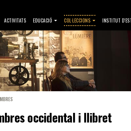
ACTIVITATS
EDUCACIÓ
COL·LECCIONS
INSTITUT D'E
MBRES
mbres occidental i llibret