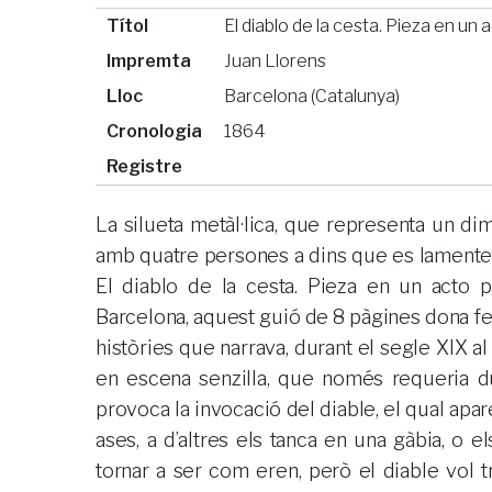
Títol
El diablo de la cesta. Pieza en u
Impremta
Juan Llorens
Lloc
Barcelona (Catalunya)
Cronologia
1864
Registre
La silueta metàl·lica, que representa un dim
amb quatre persones a dins que es lamenten, 
El diablo de la cesta. Pieza en un acto 
Barcelona, aquest guió de 8 pàgines dona fe 
històries que narrava, durant el segle XIX a
en escena senzilla, que només requeria du
provoca la invocació del diable, el qual apar
ases, a d’altres els tanca en una gàbia, o e
tornar a ser com eren, però el diable vol t