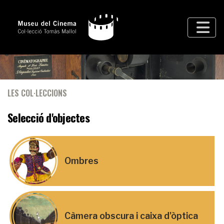
LES COL·LECCIONS
Selecció d'objectes
Ombres
Càmera obscura i caixa d'òptica