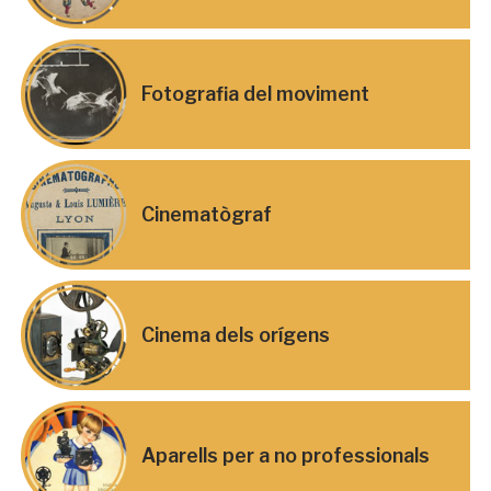
Fotografia del moviment
Cinematògraf
Cinema dels orígens
Aparells per a no professionals