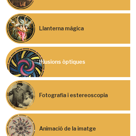
Llanterna màgica
Il·lusions òptiques
Fotografia i estereoscopia
Animació de la imatge