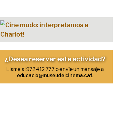
¿Desea reservar esta actividad?
Llame al 972 412 777 o envíe un mensaje a
educacio@museudelcinema.cat
.