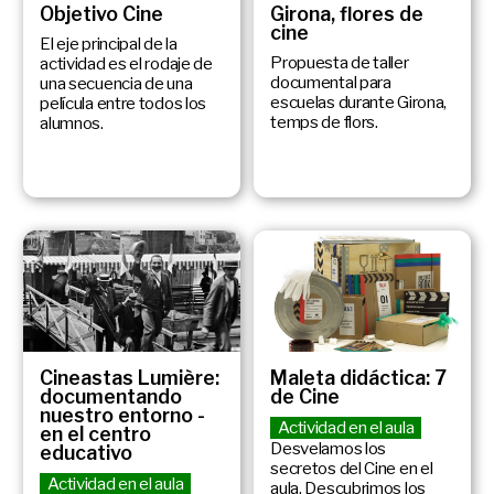
Objetivo Cine
Girona, flores de
cine
El eje principal de la
Propuesta de taller
actividad es el rodaje de
documental para
una secuencia de una
escuelas durante Girona,
película entre todos los
temps de flors.
alumnos.
Cineastas Lumière:
Maleta didáctica: 7
documentando
de Cine
nuestro entorno -
Actividad en el aula
en el centro
Desvelamos los
educativo
secretos del Cine en el
Actividad en el aula
aula. Descubrimos los