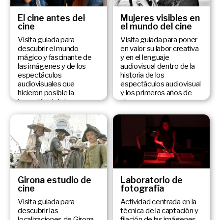
El cine antes del
Mujeres visibles en
cine
el mundo del cine
Visita guiada para
Visita guiada para poner
descubrir el mundo
en valor su labor creativa
mágico y fascinante de
y en el lenguaje
las imágenes y de los
audiovisual dentro de la
espectáculos
historia de los
audiovisuales que
espectáculos audiovisual
hicieron posible la
y los primeros años de
invención del cine.
cine.
Girona estudio de
Laboratorio de
cine
fotografía
Visita guiada para
Actividad centrada en la
descubrir las
técnica de la captación y
localizaciones de Girona
fijación de las imágenes.