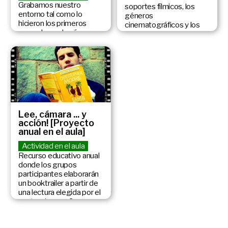
Grabamos nuestro
soportes fílmicos, los
entorno tal como lo
géneros
hicieron los primeros
cinematográficos y los
operadores de cámara
oficios del cine.
que documentaron la
realidad en movimiento.
Lee, cámara ... y
acción! [Proyecto
anual en el aula]
Actividad en el aula
Recurso educativo anual
donde los grupos
participantes elaborarán
un booktrailer a partir de
una lectura elegida por el
centro de enseñanza.