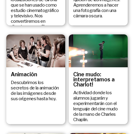
que se han usado como
Aprenderemos a hacer
estudio cinematográfico
una fotografía con una
y televisivo. Nos
cámara oscura.
convertiremos en
directores para filmar
nuestra pieza audiovisual
de la ciudad.
Animación
Cine mudo:
interpretamos a
Descubrimos los
Charlot!
secretos de la animación
Actividad donde los
de las imágenes desde
alumnos jugarán y
sus orígenes hasta hoy.
experimentarán con el
lenguaje del cine mudo
de la mano de Charles
Chaplin.