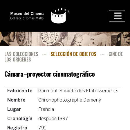
LAS COLECCIONES
SELECCIÓN DE OBJETOS
CINE DE
LOS ORÍGENES
Cámara–proyector cinematográfico
Fabricante
Gaumont, Société des Etablissements
Nombre
Chronophotographe Demeny
Lugar
Francia
Cronología
después 1897
Registro
791