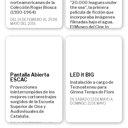
norteamericanas de la
"20.000 leagues under
Colección Roger Biosca
the sea", la primera
(1930-1964)
película de ficción que
incorporaba imágenes
DEL 19 DE FEBRERO AL 29 DE
filmadas bajo el agua.
MAYO DEL 2016
El Museo del Cine lo
conmemora con una
exposición sobre este
rodaje y el cine
submarino de los
últimos cien años.
6 DE JULIO DEL 2016 AL 29
DE ENERO DEL 2017
Pantalla Abierta
LED it BIG
ESCAC
Instalación a cargo de
Proyecciones
Tecnoateneu para
ininterrumpidas de los
Girona Temps de Flors
mejores cortometrajes
DE SÁBADO 13 DE MAYO A
surgidos de la Escuela
DOMINGO 21 DE MAYO
Superior de Cine y
Audiovisuales de
Cataluña.
DEL 24 DE FEBRERO AL 28
DE MAYO