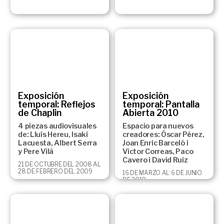
Exposición
Exposición
temporal: Reflejos
temporal: Pantalla
de Chaplin
Abierta 2010
4 piezas audiovisuales
Espacio para nuevos
de: Lluís Hereu, Isaki
creadores: Óscar Pérez,
Lacuesta, Albert Serra
Joan Enric Barceló i
y Pere Vilà
Victor Correas, Paco
Cavero i David Ruiz
21 DE OCTUBRE DEL 2008 AL
28 DE FEBRERO DEL 2009
16 DE MARZO AL 6 DE JUNIO
DE 2010