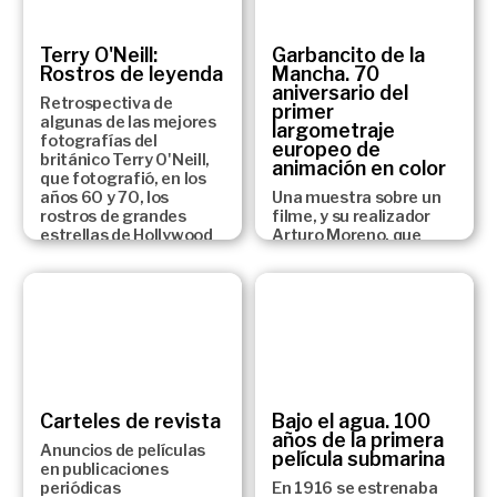
extraordinaria potencia
y poesía visual.
30 DE JUNIO DE 2014 A 25 DE
Terry O'Neill:
Garbancito de la
ENERO DE 2015
Rostros de leyenda
Mancha. 70
aniversario del
Retrospectiva de
primer
algunas de las mejores
largometraje
fotografías del
europeo de
británico Terry O'Neill,
animación en color
que fotografió, en los
años 60 y 70, los
Una muestra sobre un
rostros de grandes
filme, y su realizador
estrellas de Hollywood
Arturo Moreno, que
de la época.
marcó un hito en la
historia del cine de
DEL 17 DE FEBRERO AL 31 DE
animación no sólo
MAYO DE 2015
catalán, sino también
europeo.
DEL 1 DE JULIO DE 2015 AL 24
DE ENERO DEL 2016
Carteles de revista
Bajo el agua. 100
años de la primera
Anuncios de películas
película submarina
en publicaciones
periódicas
En 1916 se estrenaba