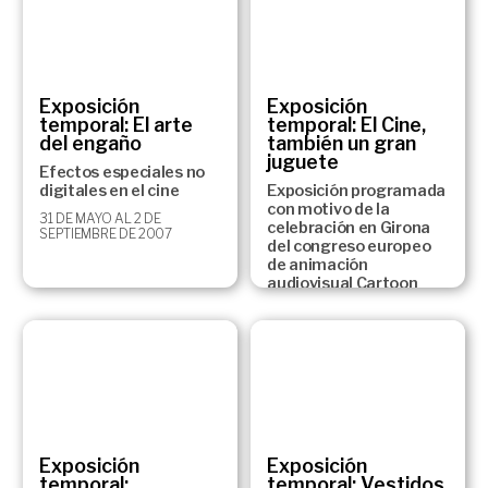
Exposición
Exposición
temporal: El arte
temporal: El Cine,
del engaño
también un gran
juguete
Efectos especiales no
digitales en el cine
Exposición programada
con motivo de la
31 DE MAYO AL 2 DE
celebración en Girona
SEPTIEMBRE DE 2007
del congreso europeo
de animación
audiovisual Cartoon
Forum del 19 a 22 de
septiembre del 2007.
18 DE SEPTIEMBRE DEL 2007
AL 3 DE FEBRERO DEL 2008
Exposición
Exposición
temporal:
temporal: Vestidos