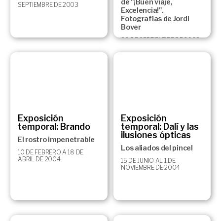
de "¡Buen viaje,
SEPTIEMBRE DE 2003
Excelencia!".
Fotografías de Jordi
Bover
30 DE SEPTIEMBRE DE 2003
A 11 DE ENERO DE 2004
Exposición
Exposición
temporal: Brando
temporal: Dalí y las
ilusiones ópticas
El rostro impenetrable
Los aliados del pincel
10 DE FEBRERO A 18 DE
ABRIL DE 2004
15 DE JUNIO AL 1 DE
NOVIEMBRE DE 2004