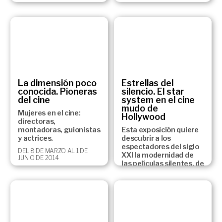
La dimensión poco
Estrellas del
conocida. Pioneras
silencio. El star
del cine
system en el cine
mudo de
Mujeres en el cine:
Hollywood
directoras,
montadoras, guionistas
Esta exposición quiere
y actrices.
descubrir a los
espectadores del siglo
DEL 8 DE MARZO AL 1 DE
XXI la modernidad de
JUNIO DE 2014
las películas silentes, de
la mano de la
creatividad
desbordante de sus
estrellas, que
construyeron un
universo de