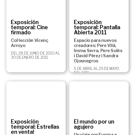
Exposición
Exposición
temporal: Cine
temporal: Pantalla
firmado
Abierta 2011
Col·lección Vicenç
Espacio para nuevos
Arroyo
creadores: Pere Vilà,
Imma Serra, Pere Solés
DEL 28 DE JUNIO DE 2010 AL
i David Pérez i Sandra
30 DE ENERO DE 2011
Ojosnegros
5 DE ABRIL AL 29 DE MAYO
DEL 2011
Exposición
El mundo por un
temporal: Estrellas
agujero
en venta!
Un viaje por Europa a