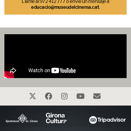
Llame al 972 412 777 o envíe un mensaje a
educacio@museudelcinema.cat
.