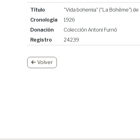
Título
"Vida bohemia" ("La Bohème") de 
Cronología
1926
Donación
Colección Antoni Furnó
Registro
24239
Volver