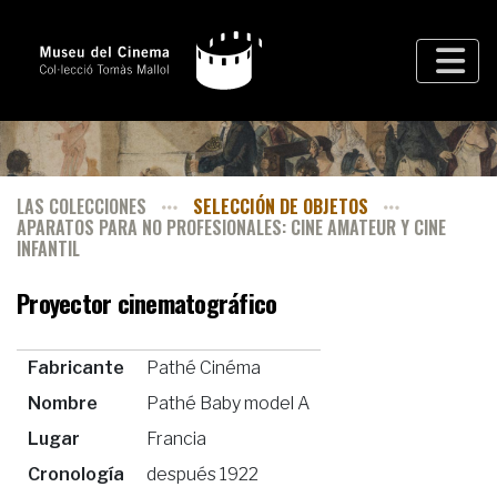
LAS COLECCIONES
SELECCIÓN DE OBJETOS
APARATOS PARA NO PROFESIONALES: CINE AMATEUR Y CINE
INFANTIL
Proyector cinematográfico
Fabricante
Pathé Cinéma
Nombre
Pathé Baby model A
Lugar
Francia
Cronología
después 1922