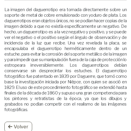
La imagen del daguerrotipo era tomada directamente sobre un
soporte de metal de cobre emulsionado con yoduro de plata. Los
daguerrotipos eran objetos únicos, no se podían hacer copias de la
imagen debido a que no existía específicamente un negativo. De
hecho, un daguerrotipo es a la vez negativo y positivo, y se puede
ver el negativo o el positivo según el ángulo de observación y de
incidencia de la luz que recibe. Una vez revelada la placa, se
encapsulaba el daguerrotipo herméticamente dentro de un
estuche, para evitar la corrosión del soporte metálico de la imagen
y para impedir que su manipulación fuera de la caja de protección lo
estropeara irreversiblemente. Los daguerrotipos debían
conservarse sin desprecintar los estuches. El daguerrotipo
fotográfico fue patentado en 1839 por Daguerre, que tomó como
base la investigación iniciada por Niépce, con quien se asoció en
1829. El uso de este procedimiento fotográfico se extendió hasta
finales de la década de 1860 y supuso una gran competencia para
los pintores y retratistas de la época, ya que los dibujos y
grabados no podían competir con el realismo de las imágenes
fotográficas.
Volver