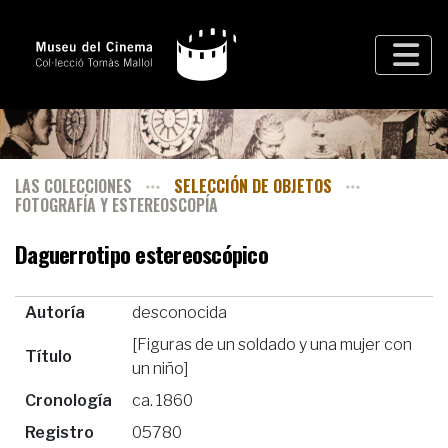
LAS COLECCIONES
SELECCIÓN DE OBJETOS
FOTOGRAFÍA Y ESTEREOSCOPÍA
Daguerrotipo estereoscópico
Autoría
desconocida
[Figuras de un soldado y una mujer con
Título
un niño]
Cronología
ca. 1860
Registro
05780