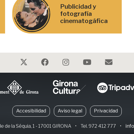
Publicidad y
fotografía
cinematogáfica
Accesibilidad
Aviso legal
Privacidad
le de la Séquia, 1 - 17001 GIRONA
•
Tel. 972 412 777
•
inf