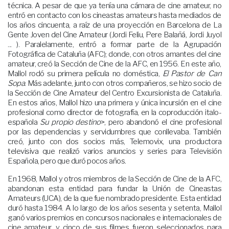
técnica. A pesar de que ya tenía una cámara de cine amateur, no
entró en contacto con los cineastas amateurs hasta mediados de
los años cincuenta, a raíz de una proyección en Barcelona de La
Gente Joven del Cine Amateur (Jordi Feliu, Pere Balañá, Jordi Juyol
... ). Paralelamente, entró a formar parte de la Agrupación
Fotográfica de Cataluña (AFC); donde, con otros amantes del cine
amateur, creó la Sección de Cine de la AFC, en 1956. En este año,
Mallol rodó su primera película no doméstica,
El Pastor de Can
Sopa
. Más adelante, junto con otros compañeros, se hizo socio de
la Sección de Cine Amateur del Centro Excursionista de Cataluña.
En estos años, Mallol hizo una primera y única incursión en el cine
profesional como director de fotografía, en la coproducción italo-
española
Su propio destino
>, pero abandonó el cine profesional
por las dependencias y servidumbres que conllevaba. También
creó, junto con dos socios más, Telemovix, una productora
televisiva que realizó varios anuncios y series para Televisión
Española, pero que duró pocos años.
En 1968, Mallol y otros miembros de la Sección de Cine de la AFC,
abandonan esta entidad para fundar la Unión de Cineastas
Amateurs (UCA), de la que fue nombrado presidente. Esta entidad
duró hasta 1984. A lo largo de los años sesenta y setenta, Mallol
ganó varios premios en concursos nacionales e internacionales de
cine amateur, y cinco de sus filmes fueron seleccionados para