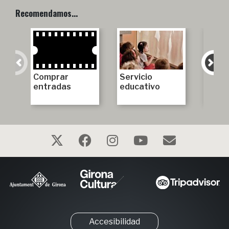
Recomendamos…
Comprar
Servicio
Amigo
entradas
educativo
amiga
Muse
Accesibilidad