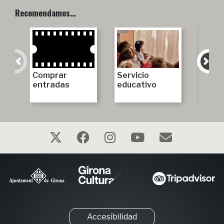
Recomendamos…
Comprar
Servicio
Amigo
entradas
educativo
amiga
Muse
Accesibilidad